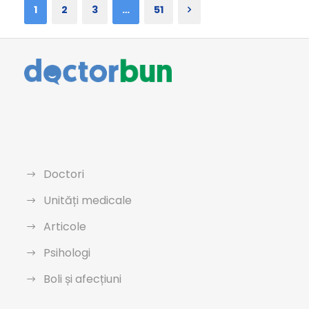
1
2
3
…
51
Doctori
Unități medicale
Articole
Psihologi
Boli și afecțiuni