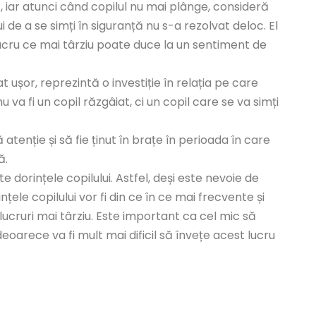
, iar atunci când copilul nu mai plânge, consideră
de a se simți în siguranță nu s-a rezolvat deloc. El
ucru ce mai târziu poate duce la un sentiment de
t ușor, reprezintă o investiție în relația pe care
 va fi un copil răzgâiat, ci un copil care se va simți
tenție și să fie ținut în brațe în perioada în care
ă.
e dorințele copilului. Astfel, deși este nevoie de
țele copilului vor fi din ce în ce mai frecvente și
 lucruri mai târziu. Este important ca cel mic să
eoarece va fi mult mai dificil să învețe acest lucru