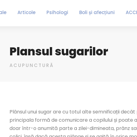
ale
Articole
Psihologi
Boli și afecțiuni
ACC
Plansul sugarilor
ACUPUNCTURĂ
Plânsul unui sugar are cu totul alte semnificații decâ
principala formă de comunicare a copilului și poate a
doar într-o anumită parte a zilei-dimineata, prânz sa
colici, însă dacă acesta plânge și se agită în orice m