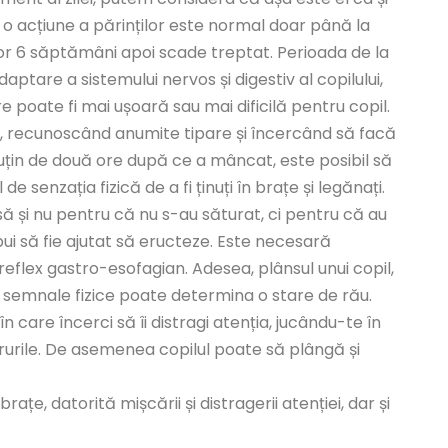
ci o acțiune a părinților este normal doar până la
or 6 săptămâni apoi scade treptat. Perioada de la
ptare a sistemului nervos și digestiv al copilului,
e poate fi mai ușoară sau mai dificilă pentru copil.
il, recunoscând anumite tipare și încercând să facă
i puțin de două ore după ce a mâncat, este posibil să
e senzația fizică de a fi ținuți în brațe și legănați.
 și nu pentru că nu s-au săturat, ci pentru că au
ebui să fie ajutat să eructeze. Este necesară
eflex gastro-esofagian. Adesea, plânsul unui copil,
e semnale fizice poate determina o stare de rău.
în care încerci să îi distragi atenția, jucându-te în
crurile. De asemenea copilul poate să plângă și
țe, datorită mișcării și distragerii atenției, dar și