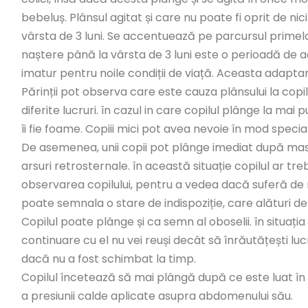
bebeluș. Plânsul agitat și care nu poate fi oprit de ni
vârsta de 3 luni. Se accentuează pe parcursul primel
naștere până la vârsta de 3 luni este o perioadă de ada
imatur pentru noile condiții de viață. Aceasta adaptar
Părinții pot observa care este cauza plânsului la cop
diferite lucruri. în cazul in care copilul plânge la ma
îi fie foame. Copiii mici pot avea nevoie în mod special d
De asemenea, unii copii pot plânge imediat după masă
arsuri retrosternale. în această situație copilul ar tr
observarea copilului, pentru a vedea dacă suferă de r
poate semnala o stare de indispoziție, care alături d
Copilul poate plânge și ca semn al oboselii. în situația 
continuare cu el nu vei reuși decât să înrăutățești lu
dacă nu a fost schimbat la timp.
Copilul încetează să mai plângă după ce este luat în bra
a presiunii calde aplicate asupra abdomenului său.