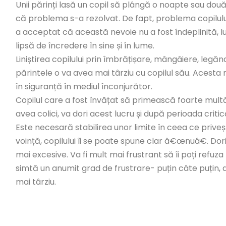
Unii părinți lasă un copil să plângă o noapte sau două
că problema s-a rezolvat. De fapt, problema copilului 
a acceptat că această nevoie nu a fost îndeplinită, l
lipsă de încredere în sine și în lume.
Liniștirea copilului prin îmbrățișare, mângâiere, legăna
părintele o va avea mai târziu cu copilul său. Acesta nu
în siguranță în mediul înconjurător.
Copilul care a fost învățat să primească foarte multă a
avea colici, va dori acest lucru și după perioada critic
Este necesară stabilirea unor limite în ceea ce priveșt
voință, copilului îi se poate spune clar â€œnuâ€. Dorin
mai excesive. Va fi mult mai frustrant să îi poți refuza
simtă un anumit grad de frustrare- puțin câte puțin, d
mai târziu.