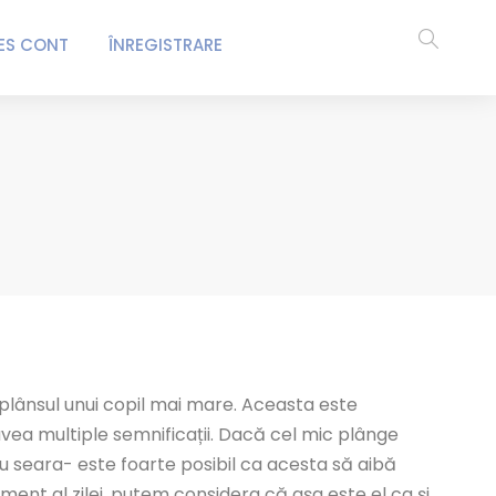
ES CONT
ÎNREGISTRARE
t plânsul unui copil mai mare. Aceasta este
vea multiple semnificații. Dacă cel mic plânge
u seara- este foarte posibil ca acesta să aibă
oment al zilei, putem considera că așa este el ca și