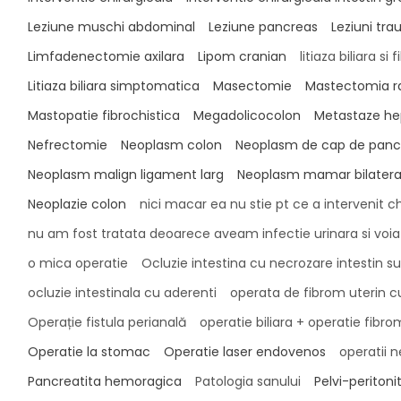
Leziune muschi abdominal
Leziune pancreas
Leziuni tr
Limfadenectomie axilara
Lipom cranian
litiaza biliara si
Litiaza biliara simptomatica
Masectomie
Mastectomia r
Mastopatie fibrochistica
Megadolicocolon
Metastaze he
Nefrectomie
Neoplasm colon
Neoplasm de cap de panc
Neoplasm malign ligament larg
Neoplasm mamar bilatera
Neoplazie colon
nici macar ea nu stie pt ce a intervenit ch
nu am fost tratata deoarece aveam infectie urinara si voi
o mica operatie
Ocluzie intestina cu necrozare intestin s
ocluzie intestinala cu aderenti
operata de fibrom uterin c
Operație fistula perianală
operatie biliara + operatie fibro
Operatie la stomac
Operatie laser endovenos
operatii n
Pancreatita hemoragica
Patologia sanului
Pelvi-peritoni