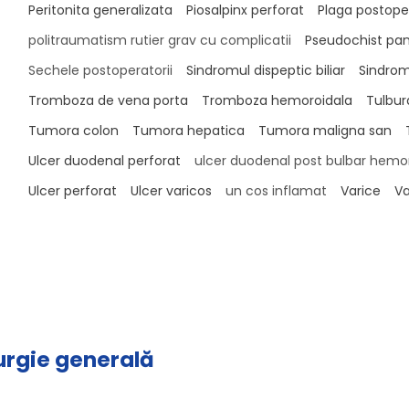
Peritonita generalizata
Piosalpinx perforat
Plaga postope
politraumatism rutier grav cu complicatii
Pseudochist pan
Sechele postoperatorii
Sindromul dispeptic biliar
Sindrom
Tromboza de vena porta
Tromboza hemoroidala
Tulbura
Tumora colon
Tumora hepatica
Tumora maligna san
Ulcer duodenal perforat
ulcer duodenal post bulbar hemor
Ulcer perforat
Ulcer varicos
un cos inflamat
Varice
Va
rurgie generală