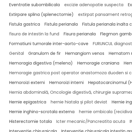
Eventratie subombilicala
excizie adenopatie suspecta
Ex
Extirpare splina (splenectomie)
extirpat pansament retrog
Fistula gastrica
Fistula perianala
Fistula perianala inalta
fisura de intestin la fund
Fisura perianala
Flegmon gamb
Formatiuni tumorale inter-aorto-cave
FURUNCUL diagnosti
Genital
Granulom de fir
Hemangiom venos
Hematom 
Hemoragia digestiva (melena)
Hemoragie craniana
Hem
Hemoragie gastrica post operator anastomoza duoden si c
Hemoroizi externi
Hemoroizi interni
Hepatocarcinomul (
Hernia abdominală, Oncologie digestivă, chirurgie supramezo
Hernie epigastrica
hernie hiatala și pilot deviat
Hernie in
Hernie inghino-scrotala externa
hernie ombicala (recidiva
Histerectomie totala
Icter mecanic/Pancreatita acuta
I
Interventie chirurgicala
Interventie chirurgicala intestin gr