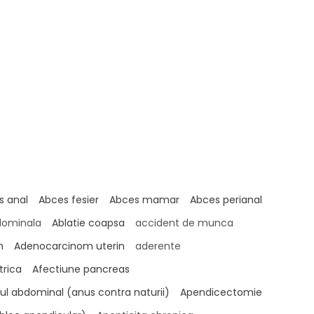
s anal
Abces fesier
Abces mamar
Abces perianal
ominala
Ablatie coapsa
accident de munca
m
Adenocarcinom uterin
aderente
trica
Afectiune pancreas
ul abdominal (anus contra naturii)
Apendicectomie