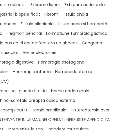
cizie colecist
Extirpare lipom
Extirpare nodul axilar
astric+biopsie ficat
Fibrom
Fistula anala
 cu abces
Fistula pilonidala
fisura anala si hemoroizi
a
Flegmon perianal
Formatiune tumorala gastrica
c pus de el dar de fapt era un abcces
Gangrena
muscular
Hemicolectomie
oragie digestiva
Hemoragie esofagiana
olon
Hemoragie interna
Hemoroidectomia
HCC)
colica , glanda tiroida
Hernie abdominala
ghino-scrotala dreapta oblica externa
+complicatii)
Hernie ombilicala
Histerectomie ovar
NTERVENTIE IN URMA UNEI OPERATII NEREUSITE APENDICITA
os
Interventie la san
întindere musculară