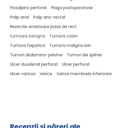
Piosalpinx perforat
Plaga postoperatorie
Polip anal
Polip ano-rectal
Rezectie anterioara joasa de rect
tumoare benigna
Tumora colon
Tumora hepatica
Tumora maligna san
Tumori abdomino-pelvine
Tumori ale splinei
Ulcer duodenal perforat
Ulcer perforat
Ulcer varicos
Varice
Varice membrele inferioare
Recenzii și păreri ale