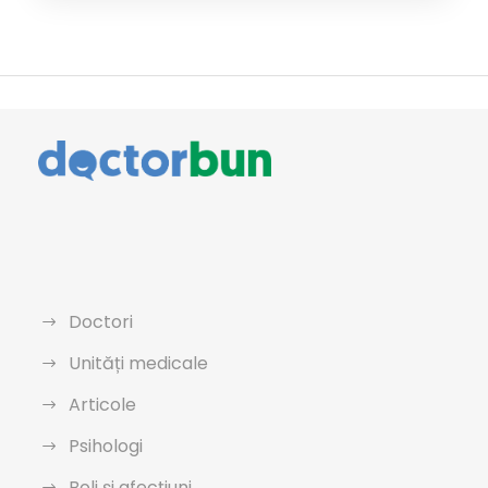
Doctori
Unități medicale
Articole
Psihologi
Boli și afecțiuni