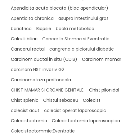
Apendicita acuta blocata (bloc apendicular)
Apenticita chronica
asupra intestinului gros
bariatrica
Biopsie
boala metabolica
Calculi biliari
Cancer la Stomac si Eventratie
Cancerul rectal
cangrena a piciorului diabetic
Carcinom ductal in situ (CDIS)
Carcinom mamar
carcinom NST invaziv G2
Carcinomatoza peritoneala
CHIST MAMAR SI ORGANE GENITALE.
Chist pilonidal
Chist splenic
Chistul sebaceu
Colecist
colecist acut
colecist operat laparoscopic
Colecistectomia
Colecistectomia laparoscopica
Colecistectommie;Eventratie