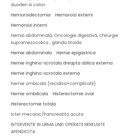
duoden si colon
Hemoroidectomia
Hemoroizi externi
Hemoroizi interni
Hernia abdominală, Oncologie digestivă, chirurgie
supramezocolica , glanda tiroida
Hernie abdominala
Hernie epigastrica
Hernie inghino-scrotala dreapta oblica externa
Hernie inghino-scrotala externa
hernie ombicala (recidiva+complicatii)
Hernie ombilicala
Histerectomie ovar
Histerectomie totala
Icter mecanic/Pancreatita acuta
INTERVENTIE IN URMA UNEI OPERATII NEREUSITE
APENDICITA