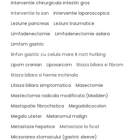
Interventie chirurgicala intestin gros
Interventie la san
Interventie laparoscopica
Leziune pancreas
Leziuni traumatice
Limfadenectomie
Limfadenectomie axilara
Limfom gastric
linfon gastric cu celula mare B nott hotking
Lipom cranian
Liposarcom
litiaza biliara si fibrom
litiaza biliara si hernie inchinala
Litiaza biliara simptomatica
Masectomie
Mastectomia radicala modificata (Madden)
Mastopatie fibrochistica
Megadolicocolon
Megalo uteter
Melanomul malign
Metastaze hepatice
Metastaze la ficat
Micsorarea stomacului (gastric sleeve)