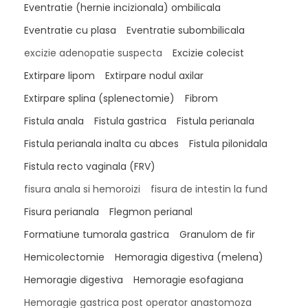
Eventratie (hernie incizionala) ombilicala
Eventratie cu plasa
Eventratie subombilicala
excizie adenopatie suspecta
Excizie colecist
Extirpare lipom
Extirpare nodul axilar
Extirpare splina (splenectomie)
Fibrom
Fistula anala
Fistula gastrica
Fistula perianala
Fistula perianala inalta cu abces
Fistula pilonidala
Fistula recto vaginala (FRV)
fisura anala si hemoroizi
fisura de intestin la fund
Fisura perianala
Flegmon perianal
Formatiune tumorala gastrica
Granulom de fir
Hemicolectomie
Hemoragia digestiva (melena)
Hemoragie digestiva
Hemoragie esofagiana
Hemoragie gastrica post operator anastomoza