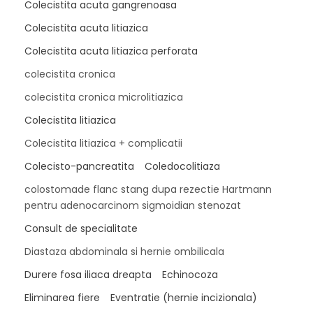
Colecistita acuta gangrenoasa
Colecistita acuta litiazica
Colecistita acuta litiazica perforata
colecistita cronica
colecistita cronica microlitiazica
Colecistita litiazica
Colecistita litiazica + complicatii
Colecisto-pancreatita
Coledocolitiaza
colostomade flanc stang dupa rezectie Hartmann
pentru adenocarcinom sigmoidian stenozat
Consult de specialitate
Diastaza abdominala si hernie ombilicala
Durere fosa iliaca dreapta
Echinocoza
Eliminarea fiere
Eventratie (hernie incizionala)