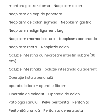
montare gastro-stoma
Neoplasm colon
Neoplasm de cap de pancreas
Neoplasm de colon sigmoid
Neoplasm gastric
Neoplasm malign ligament larg
Neoplasm mamar bilateral
Neoplasm pancreatic
Neoplasm rectal
Neoplazie colon
Ocluzie intestina cu necrozare intestin subtire(30
cm)
Ocluzie intestinala
ocluzie intestinala cu aderenti
Operație fistula perianală
operatie biliara + operatie fibrom
Operatie de colecist
Operație de colon
Patologia sanului
Pelvi-peritonita
Peritonita
Peritonită cronică
Peritonita generalizata