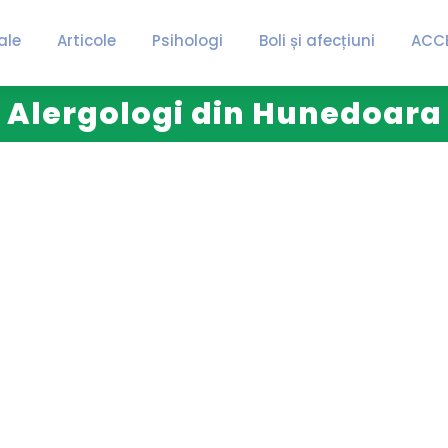
ale
Articole
Psihologi
Boli și afecțiuni
ACC
Alergologi din Hunedoara