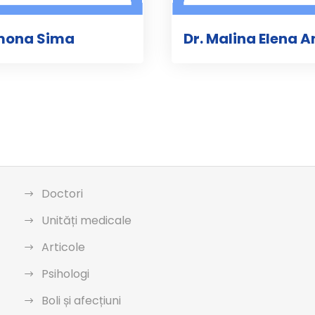
mona Sima
Dr. Malina Elena 
Doctori
Unități medicale
Articole
Psihologi
Boli și afecțiuni