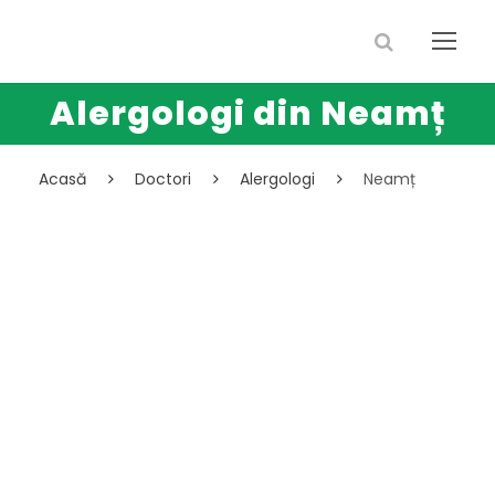
Alergologi din Neamț
Acasă
Doctori
Alergologi
Neamț