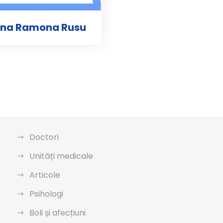
lina Ramona Rusu
Doctori
Unități medicale
Articole
Psihologi
Boli și afecțiuni