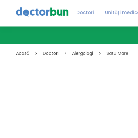
Doctori
Unități medic
Acasă
Doctori
Alergologi
Satu Mare