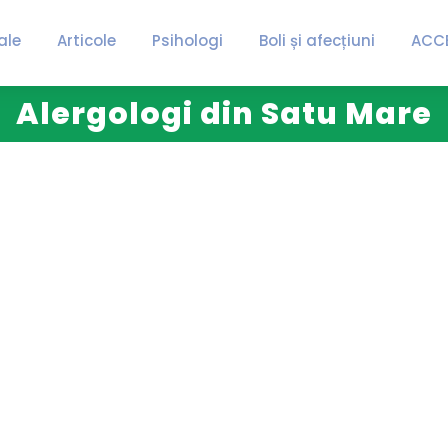
ale
Articole
Psihologi
Boli și afecțiuni
ACC
Alergologi din Satu Mare