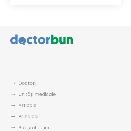
Doctori
Unități medicale
Articole
Psihologi
Boli și afecțiuni