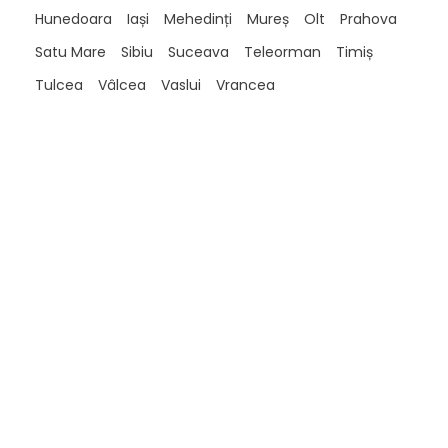
Hunedoara
Iași
Mehedinți
Mureș
Olt
Prahova
Satu Mare
Sibiu
Suceava
Teleorman
Timiș
Tulcea
Vâlcea
Vaslui
Vrancea