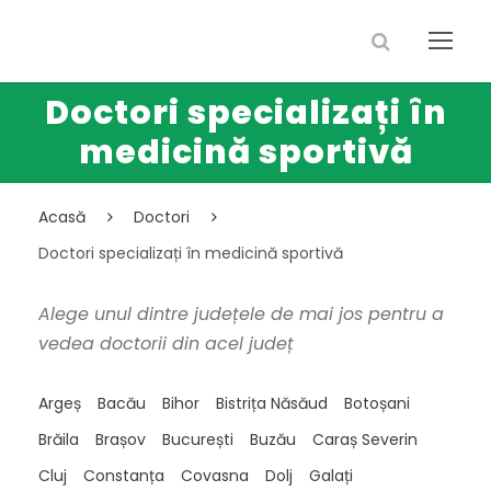
Doctori specializați în
medicină sportivă
Acasă
Doctori
Doctori specializați în medicină sportivă
Alege unul dintre județele de mai jos pentru a
vedea doctorii din acel județ
Argeș
Bacău
Bihor
Bistrița Năsăud
Botoșani
Brăila
Brașov
București
Buzău
Caraș Severin
Cluj
Constanța
Covasna
Dolj
Galați