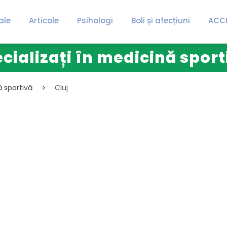
ale
Articole
Psihologi
Boli și afecțiuni
ACC
cializați în medicină sport
ă sportivă
Cluj