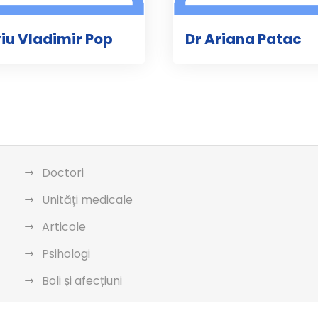
iviu Vladimir Pop
Dr Ariana Patac
Doctori
Unități medicale
Articole
Psihologi
Boli și afecțiuni