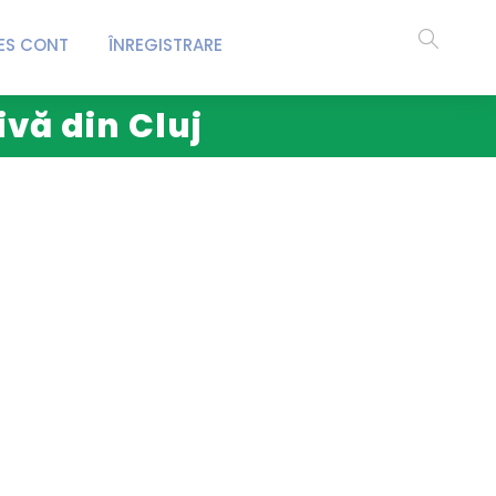
ES CONT
ÎNREGISTRARE
ivă din Cluj