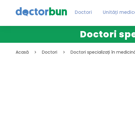
Doctori
Unități medic
Doctori spe
Acasă
Doctori
Doctori specializați în medicin