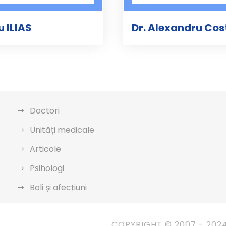
u ILIAS
Dr. Alexandru Cos
Doctori
Unități medicale
Articole
Psihologi
Boli și afecțiuni
COPYRIGHT © 2007 - 202