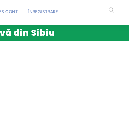
ES CONT
ÎNREGISTRARE
vă din Sibiu