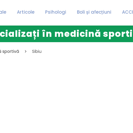
ale
Articole
Psihologi
Boli și afecțiuni
ACC
cializați în medicină sporti
ă sportivă
Sibiu