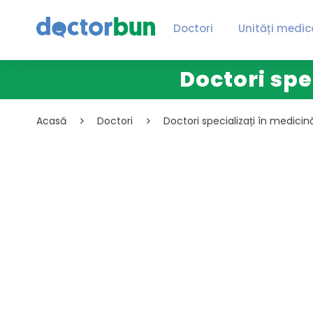
Doctori
Unități medic
Doctori spe
Acasă
Doctori
Doctori specializați în medicin