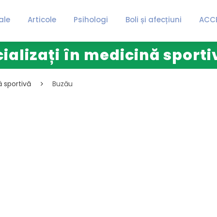
ale
Articole
Psihologi
Boli și afecțiuni
ACC
ializați în medicină sport
ă sportivă
Buzău