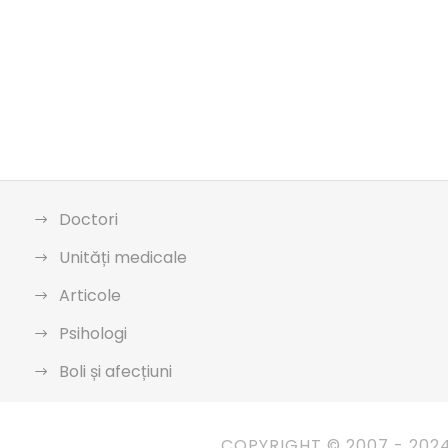
Doctori
Unități medicale
Articole
Psihologi
Boli și afecțiuni
COPYRIGHT © 2007 - 202