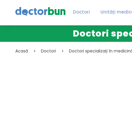
Doctori
Unități medic
Doctori spec
Acasă
Doctori
Doctori specializați în medicin