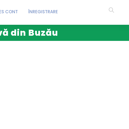
ES CONT
ÎNREGISTRARE
ivă din Buzău