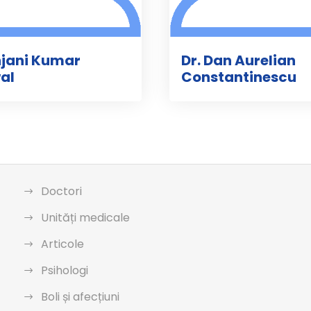
njani Kumar
Dr. Dan Aurelian
al
Constantinescu
Doctori
Unități medicale
Articole
Psihologi
Boli și afecțiuni