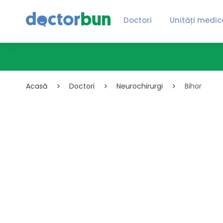
Doctori
Unități medic
Acasă
Doctori
Neurochirurgi
Bihor