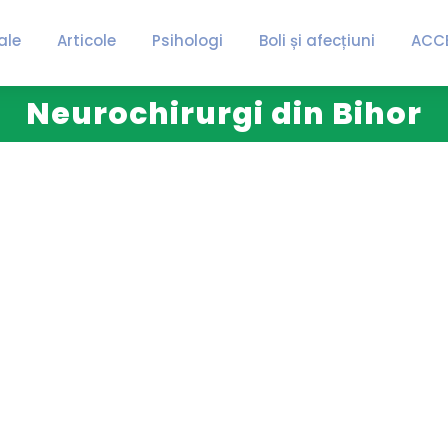
ale
Articole
Psihologi
Boli și afecțiuni
ACC
Neurochirurgi din Bihor