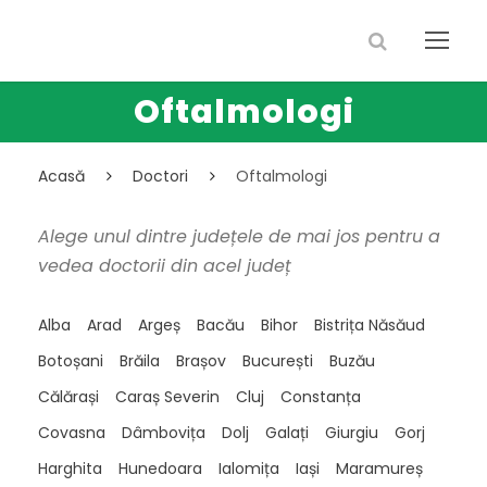
Oftalmologi
Acasă
Doctori
Oftalmologi
Alege unul dintre județele de mai jos pentru a
vedea doctorii din acel județ
Alba
Arad
Argeș
Bacău
Bihor
Bistrița Năsăud
Botoșani
Brăila
Brașov
București
Buzău
Călărași
Caraș Severin
Cluj
Constanța
Covasna
Dâmbovița
Dolj
Galați
Giurgiu
Gorj
Harghita
Hunedoara
Ialomița
Iași
Maramureș