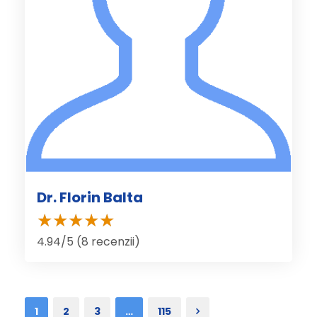
Dr. Florin Balta
4.94/5 (8 recenzii)
1
2
3
…
115