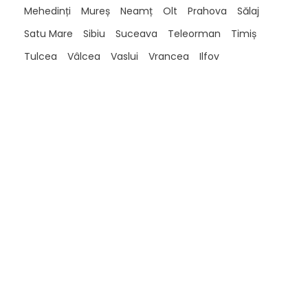
Mehedinți
Mureș
Neamț
Olt
Prahova
Sălaj
Satu Mare
Sibiu
Suceava
Teleorman
Timiș
Tulcea
Vâlcea
Vaslui
Vrancea
Ilfov