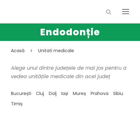
Endodonție
Acasă
Unitati medicale
Alege unul dintre județele de mai jos pentru a
vedea unitățile medicale din acel județ
București
Cluj
Dolj
Iași
Mureș
Prahova
Sibiu
Timiș