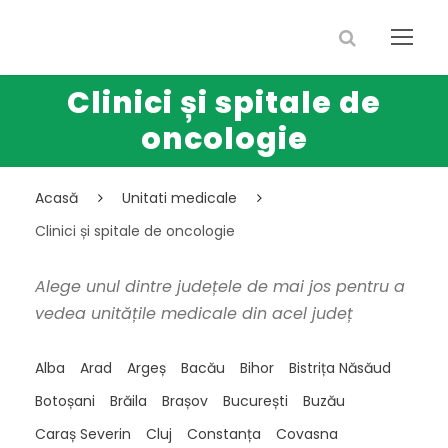
Clinici și spitale de
oncologie
Acasă
Unitati medicale
Clinici și spitale de oncologie
Alege unul dintre județele de mai jos pentru a
vedea unitățile medicale din acel județ
Alba
Arad
Argeș
Bacău
Bihor
Bistrița Năsăud
Botoșani
Brăila
Brașov
București
Buzău
Caraș Severin
Cluj
Constanța
Covasna