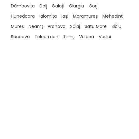
Dâmbovița
Dolj
Galați
Giurgiu
Gorj
Hunedoara
Ialomița
Iași
Maramureș
Mehedinți
Mureș
Neamț
Prahova
Sălaj
Satu Mare
Sibiu
Suceava
Teleorman
Timiș
Vâlcea
Vaslui