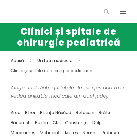
Clinici și spitale de
chirurgie pediatrică
Acasă
Unitati medicale
Clinici și spitale de chirurgie pediatrică
Alege unul dintre județele de mai jos pentru a
vedea unitățile medicale din acel județ
Arad
Bihor
Bistrița Năsăud
Botoșani
Brăila
București
Buzău
Cluj
Constanța
Dolj
Maramureș
Mehedinți
Mureș
Neamț
Prahova