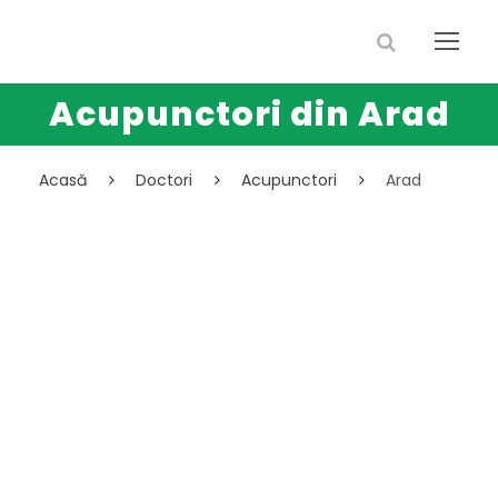
Acupunctori din Arad
Acasă
Doctori
Acupunctori
Arad