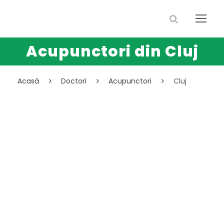
Acupunctori din Cluj
Acasă
Doctori
Acupunctori
Cluj