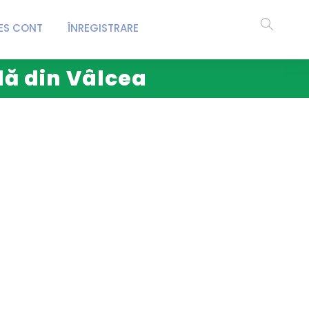
ES CONT
ÎNREGISTRARE
lă din Vâlcea