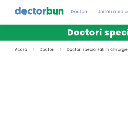
Doctori
Unități medic
Doctori spec
Acasă
Doctori
Doctori specializați în chirurgi