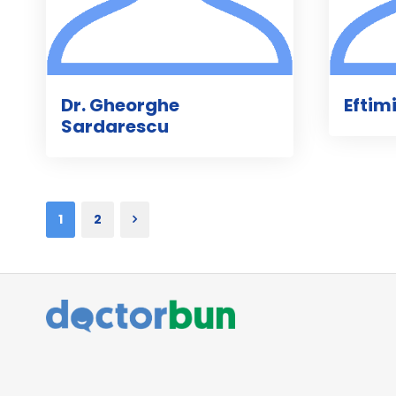
Dr. Gheorghe
Eftim
Sardarescu
1
2