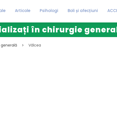
ale
Articole
Psihologi
Boli și afecțiuni
ACC
ializați în chirurgie genera
e generală
Vâlcea