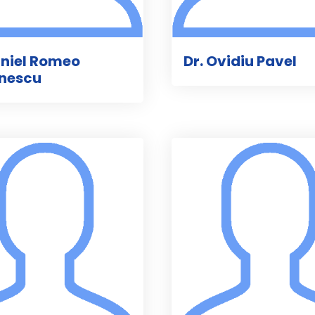
aniel Romeo
Dr. Ovidiu Pavel
nescu