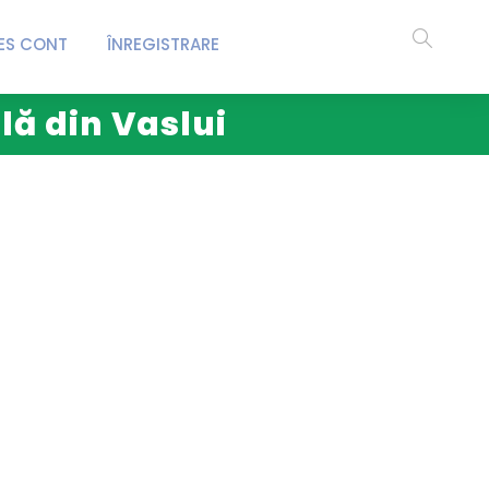
ES CONT
ÎNREGISTRARE
lă din Vaslui