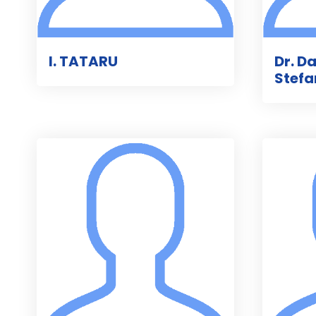
I. TATARU
Dr. D
Stefa