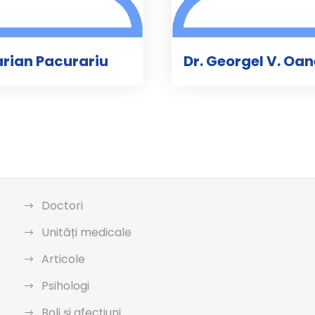
arian Pacurariu
Dr. Georgel V. Oa
Doctori
Unități medicale
Articole
Psihologi
Boli și afecțiuni