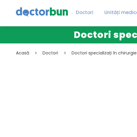
Doctori
Unități medic
Doctori spec
Acasă
Doctori
Doctori specializați în chirurgi