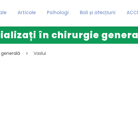
ale
Articole
Psihologi
Boli și afecțiuni
ACC
ializați în chirurgie genera
e generală
Vaslui