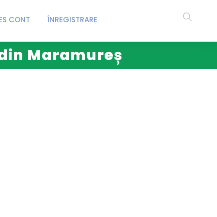
ES CONT
ÎNREGISTRARE
ă din Maramureș