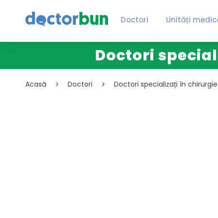
Doctori
Unități medic
Doctori specia
Acasă
Doctori
Doctori specializați în chirurgi