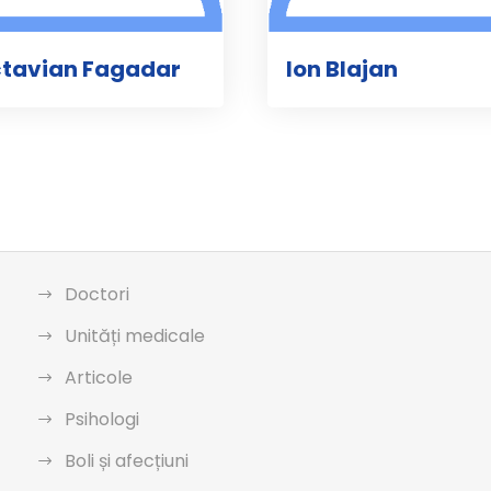
ctavian Fagadar
Ion Blajan
Doctori
Unități medicale
Articole
Psihologi
Boli și afecțiuni