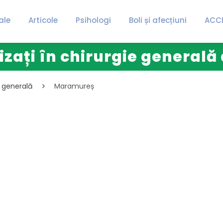
ale
Articole
Psihologi
Boli și afecțiuni
ACC
lizați în chirurgie general
e generală
Maramureș