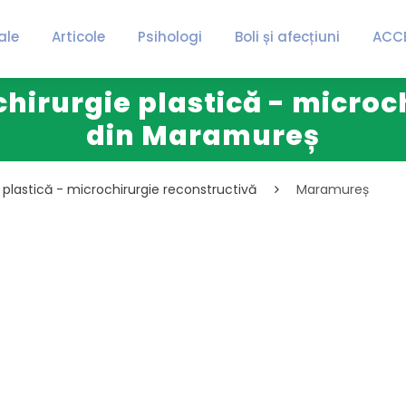
ale
Articole
Psihologi
Boli și afecțiuni
ACC
 chirurgie plastică - micro
din Maramureș
ie plastică - microchirurgie reconstructivă
Maramureș