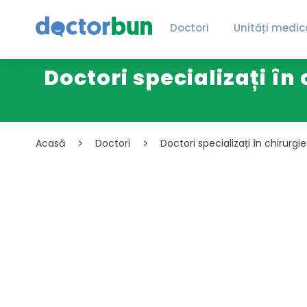
Doctori
Unități medic
Doctori specializați în
Acasă
Doctori
Doctori specializați în chirurg