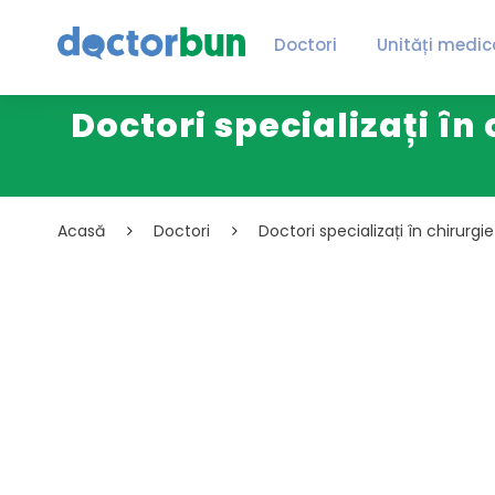
Doctori
Unități medic
Doctori specializați în
Acasă
Doctori
Doctori specializați în chirurg