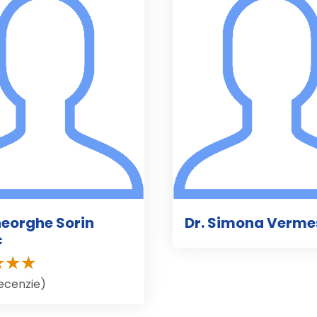
heorghe Sorin
Dr. Simona Verm
c
recenzie)