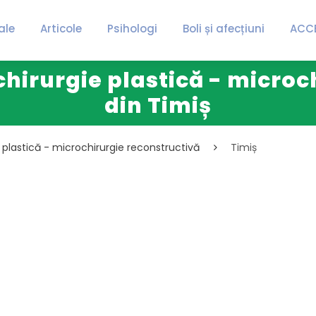
ale
Articole
Psihologi
Boli și afecțiuni
ACC
 chirurgie plastică - micro
din Timiș
ie plastică - microchirurgie reconstructivă
Timiș