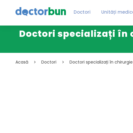
Doctori
Unități medic
Doctori specializați în
Acasă
Doctori
Doctori specializați în chirurg