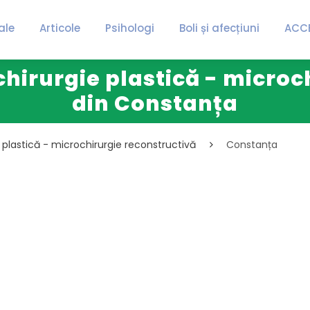
ale
Articole
Psihologi
Boli și afecțiuni
ACC
 chirurgie plastică - micro
din Constanța
ie plastică - microchirurgie reconstructivă
Constanța