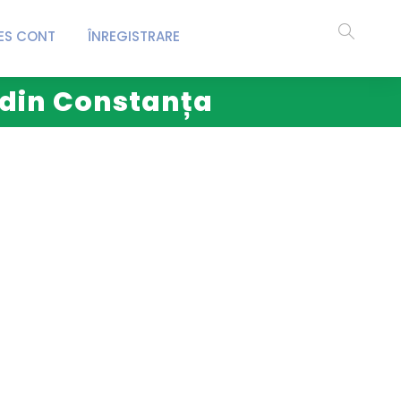
ES CONT
ÎNREGISTRARE
ă din Constanța