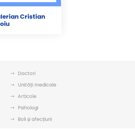
alerian Cristian
oiu
Doctori
Unități medicale
Articole
Psihologi
Boli și afecțiuni