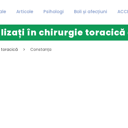
ale
Articole
Psihologi
Boli și afecțiuni
ACC
lizați în chirurgie toracic
e toracică
Constanța