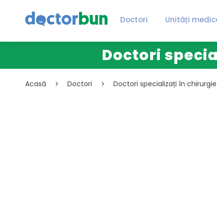
Doctori
Unități medic
Doctori specia
Acasă
Doctori
Doctori specializați în chirurgi