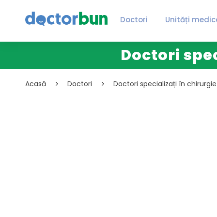
Doctori
Unități medic
Doctori spec
Acasă
Doctori
Doctori specializați în chirurgi