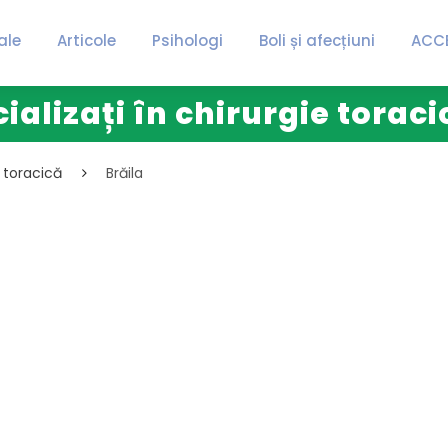
ale
Articole
Psihologi
Boli și afecțiuni
ACC
ializați în chirurgie toraci
e toracică
Brăila