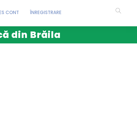
ES CONT
ÎNREGISTRARE
că din Brăila