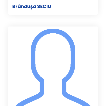
Brândușa SECIU