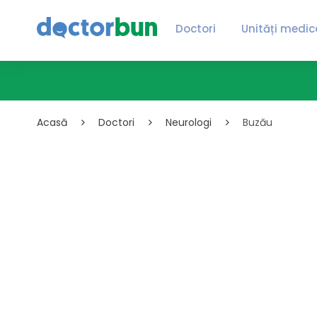
Doctori
Unități medic
Acasă
Doctori
Neurologi
Buzău