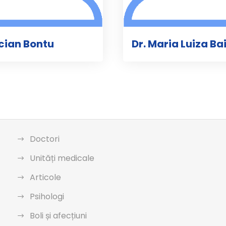
ucian Bontu
Dr. Maria Luiza Ba
Doctori
Unități medicale
Articole
Psihologi
Boli și afecțiuni