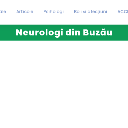
ale
Articole
Psihologi
Boli și afecțiuni
ACC
Neurologi din Buzău