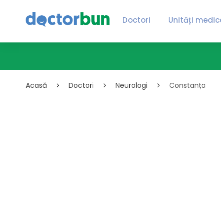
Doctori
Unități medic
Acasă
Doctori
Neurologi
Constanța