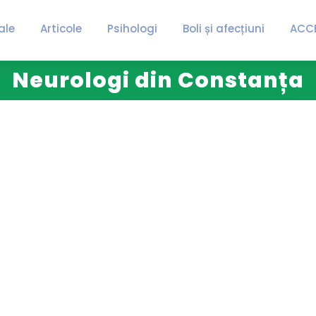
ale
Articole
Psihologi
Boli și afecțiuni
ACC
Neurologi din Constanța