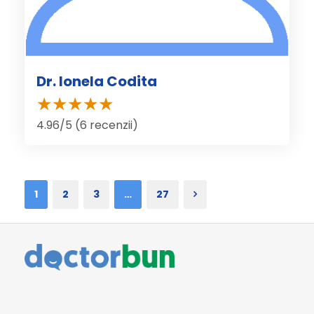
Dr. Ionela Codita
4.96/5 (6 recenzii)
1
2
3
…
27