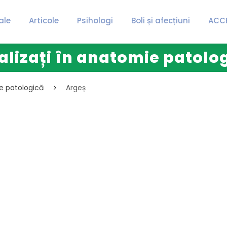
ale
Articole
Psihologi
Boli și afecțiuni
ACC
alizați în anatomie patolo
ie patologică
Argeș