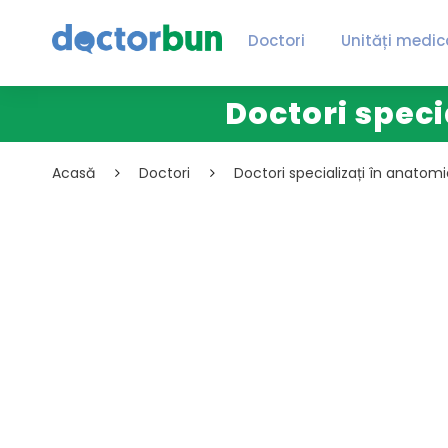
Doctori
Unități medic
Doctori speci
Acasă
Doctori
Doctori specializați în anatom