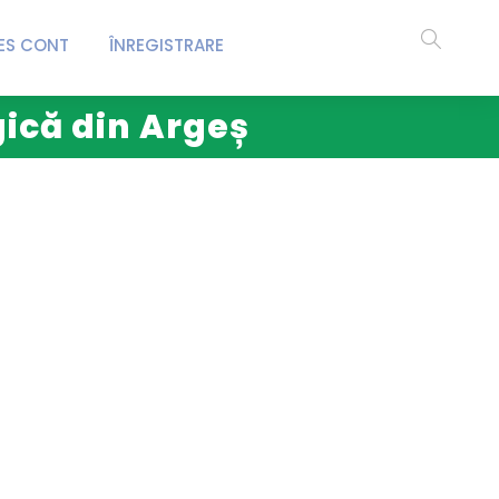
ES CONT
ÎNREGISTRARE
gică din Argeș