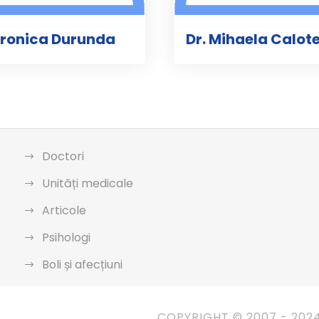
eronica Durunda
Dr. Mihaela Calot
Doctori
Unități medicale
Articole
Psihologi
Boli și afecțiuni
COPYRIGHT © 2007 - 202