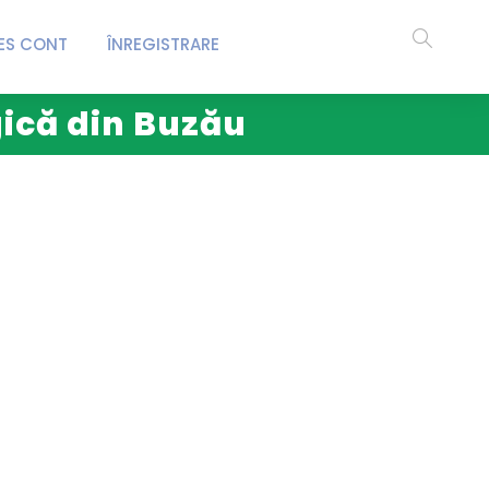
ES CONT
ÎNREGISTRARE
gică din Buzău