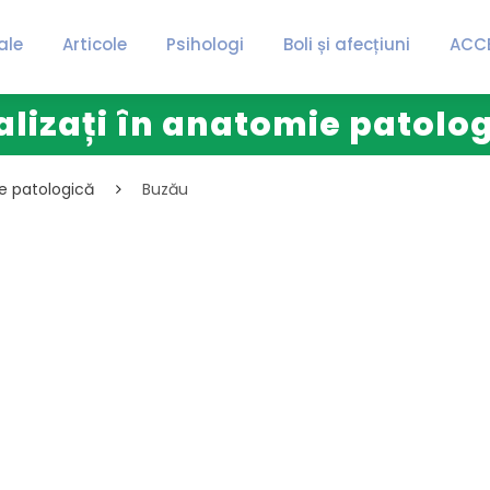
ale
Articole
Psihologi
Boli și afecțiuni
ACC
alizați în anatomie patolo
ie patologică
Buzău