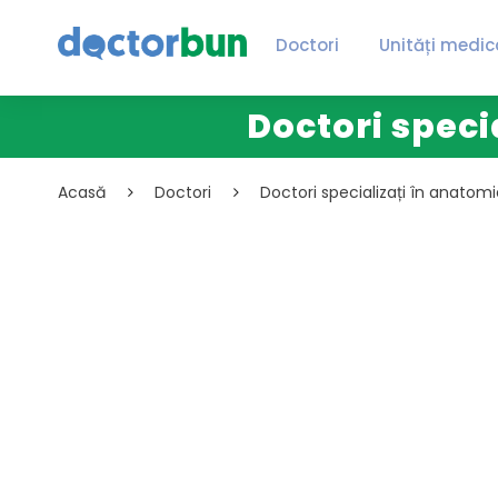
Doctori
Unități medic
Doctori speci
Acasă
Doctori
Doctori specializați în anatom