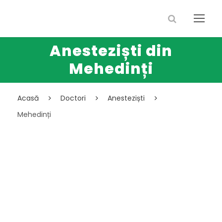
Anesteziști din
Mehedinți
Acasă
Doctori
Anesteziști
Mehedinți