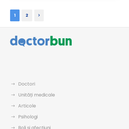
1
2
Doctori
Unități medicale
Articole
Psihologi
Boli și afecțiuni