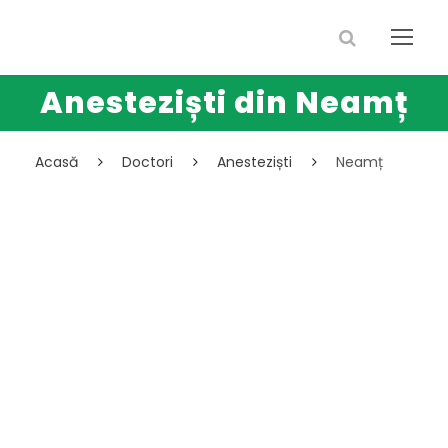
Anesteziști din Neamț
Acasă
Doctori
Anesteziști
Neamț