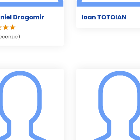
aniel Dragomir
Ioan TOTOIAN
recenzie)