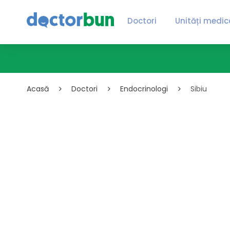
Doctori
Unități medic
Acasă
Doctori
Endocrinologi
Sibiu