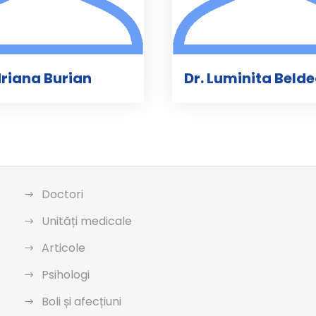
driana Burian
Dr. Luminita Beld
Doctori
Unități medicale
Articole
Psihologi
Boli și afecțiuni