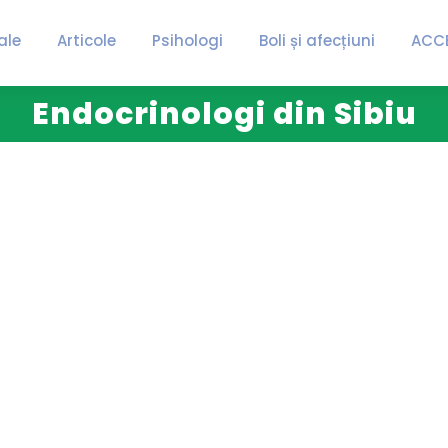
ale
Articole
Psihologi
Boli și afecțiuni
ACC
Endocrinologi din Sibiu