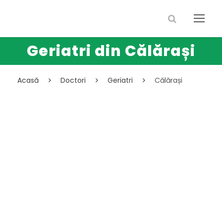
Geriatri din Călărași
Acasă
Doctori
Geriatri
Călărași