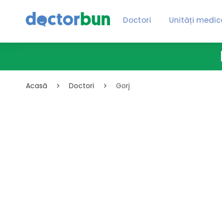
Doctori
Unități medic
Acasă
Doctori
Gorj