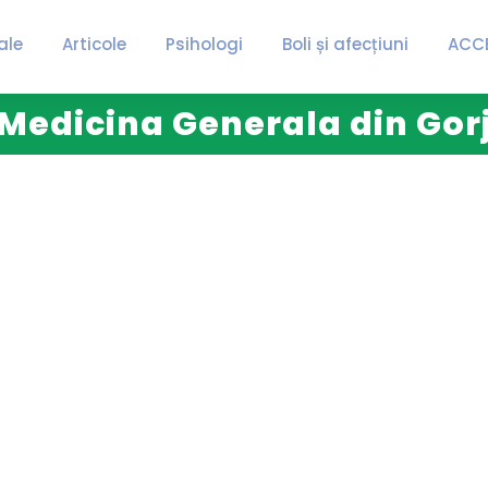
ale
Articole
Psihologi
Boli și afecțiuni
ACC
Medicina Generala din Gor