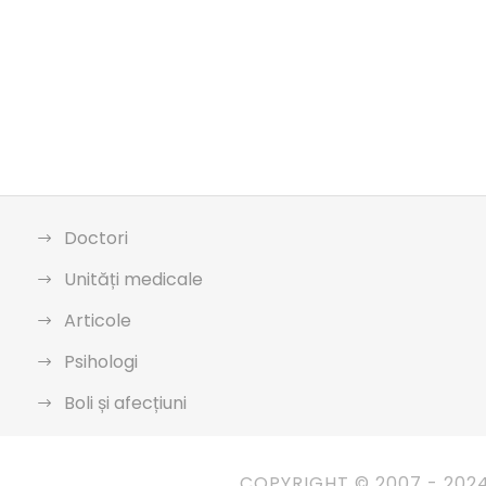
Doctori
Unități medicale
Articole
Psihologi
Boli și afecțiuni
COPYRIGHT © 2007 - 202