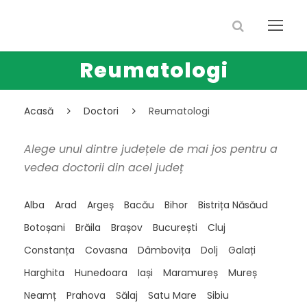
Reumatologi
Acasă
Doctori
Reumatologi
Alege unul dintre județele de mai jos pentru a
vedea doctorii din acel județ
Alba
Arad
Argeș
Bacău
Bihor
Bistrița Năsăud
Botoșani
Brăila
Brașov
București
Cluj
Constanța
Covasna
Dâmbovița
Dolj
Galați
Harghita
Hunedoara
Iași
Maramureș
Mureș
Neamț
Prahova
Sălaj
Satu Mare
Sibiu