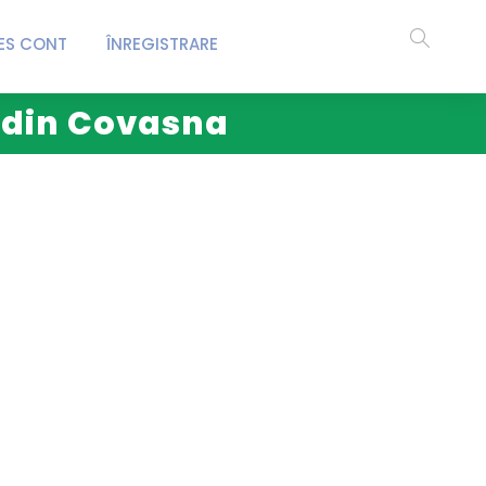
ES CONT
ÎNREGISTRARE
i din Covasna