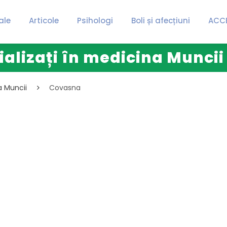
ale
Articole
Psihologi
Boli și afecțiuni
ACC
ializați în medicina Munci
a Muncii
Covasna