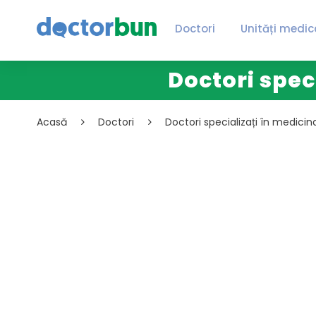
Doctori
Unități medic
Doctori spec
Acasă
Doctori
Doctori specializați în medicin