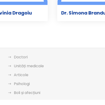
avinia Dragoiu
Dr. Simona Brand
Doctori
Unități medicale
Articole
Psihologi
Boli și afecțiuni