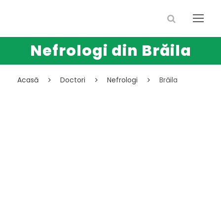
Nefrologi din Brăila
Acasă
Doctori
Nefrologi
Brăila