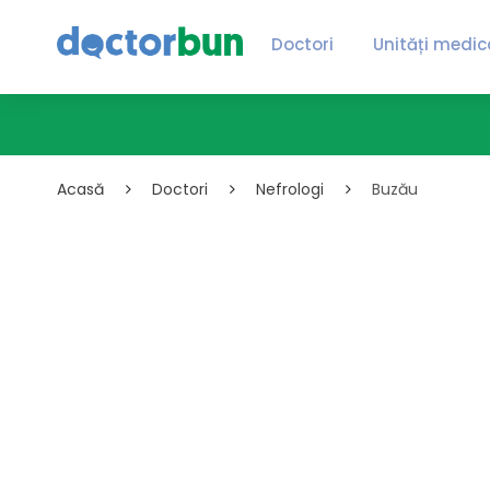
Doctori
Unități medic
Acasă
Doctori
Nefrologi
Buzău