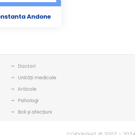
onstanta Andone
Doctori
Unități medicale
Articole
Psihologi
Boli și afecțiuni
COPYRIGHT © 2007 - 202