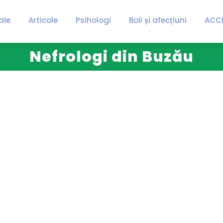
ale
Articole
Psihologi
Boli și afecțiuni
ACC
Nefrologi din Buzău