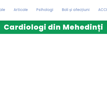
ale
Articole
Psihologi
Boli și afecțiuni
ACC
Cardiologi din Mehedinți