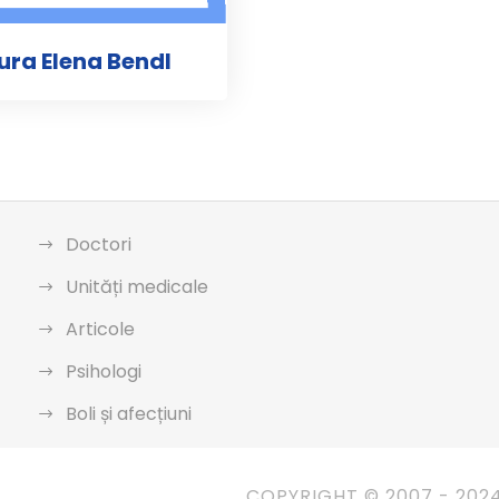
aura Elena Bendl
Doctori
Unități medicale
Articole
Psihologi
Boli și afecțiuni
COPYRIGHT © 2007 - 202