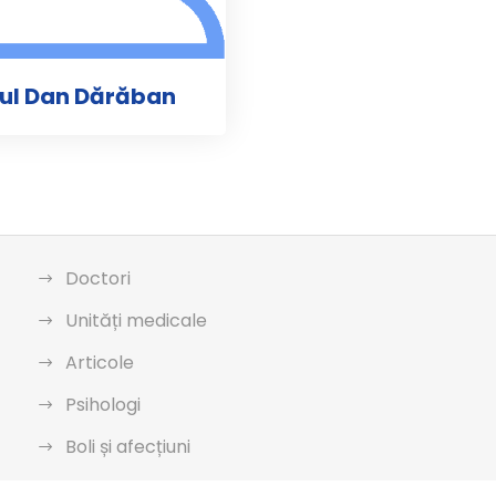
aul Dan Dărăban
Doctori
Unități medicale
Articole
Psihologi
Boli și afecțiuni