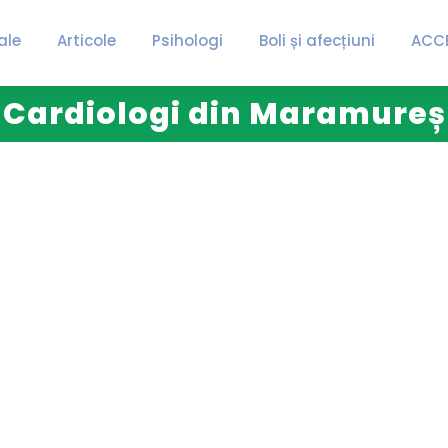
ale
Articole
Psihologi
Boli și afecțiuni
ACC
Cardiologi din Maramureș