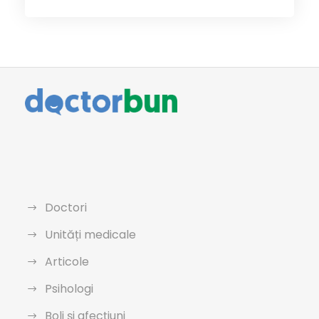
Doctori
Unități medicale
Articole
Psihologi
Boli și afecțiuni