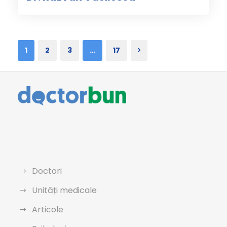
1
2
3
…
17
Doctori
Unități medicale
Articole