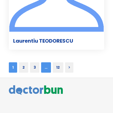
Laurentiu TEODORESCU
1
2
3
…
12