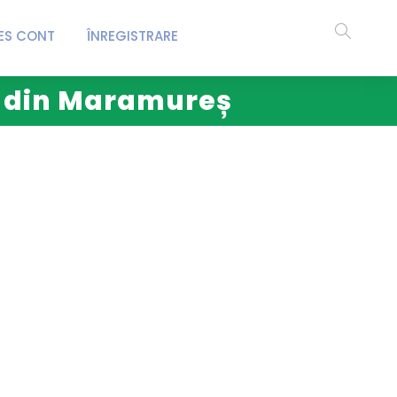
ES CONT
ÎNREGISTRARE
ie din Maramureș