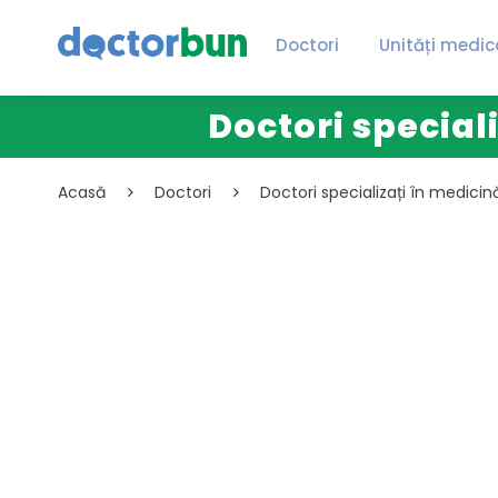
Doctori
Unități medic
Doctori special
Acasă
Doctori
Doctori specializați în medicin