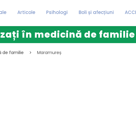
ale
Articole
Psihologi
Boli și afecțiuni
ACC
izați în medicină de famil
ă de familie
Maramureș