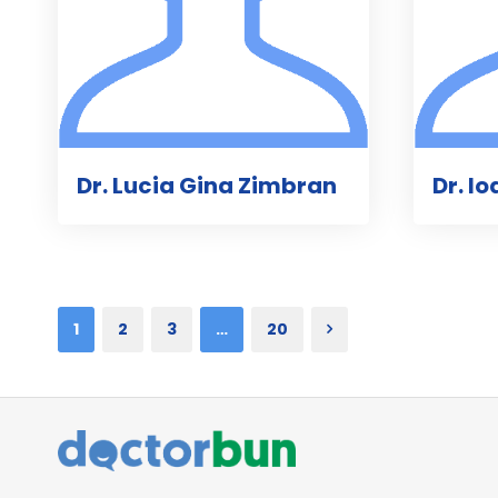
Dr. Lucia Gina Zimbran
Dr. I
1
2
3
…
20