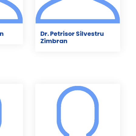
an
Dr. Petrisor Silvestru
Zimbran