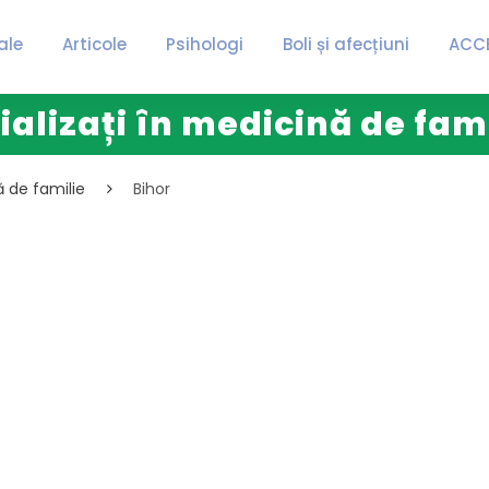
ale
Articole
Psihologi
Boli și afecțiuni
ACC
ializați în medicină de fami
ă de familie
Bihor