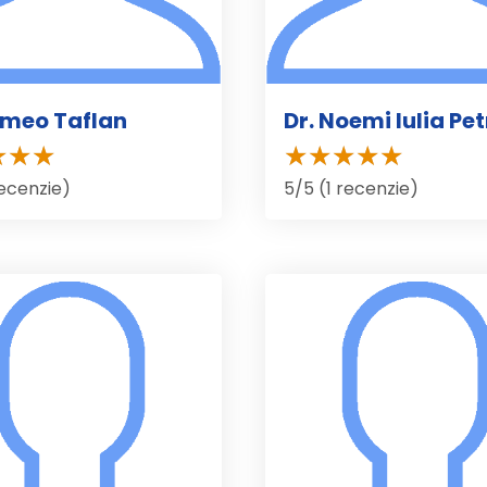
omeo Taflan
Dr. Noemi Iulia Pet
recenzie)
5/5 (1 recenzie)