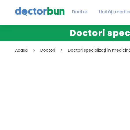
Doctori
Unități medic
Doctori spec
Acasă
Doctori
Doctori specializați în medicin