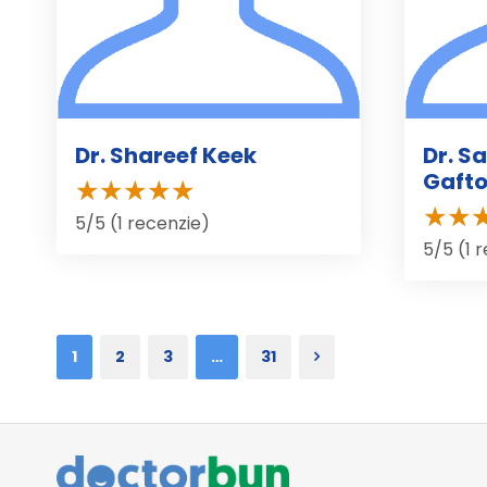
Dr. Shareef Keek
Dr. S
Gaft
5/5 (1 recenzie)
5/5 (1 
1
2
3
…
31