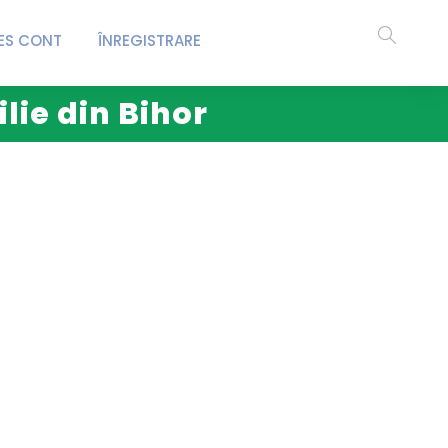
ES CONT
ÎNREGISTRARE
lie din Bihor